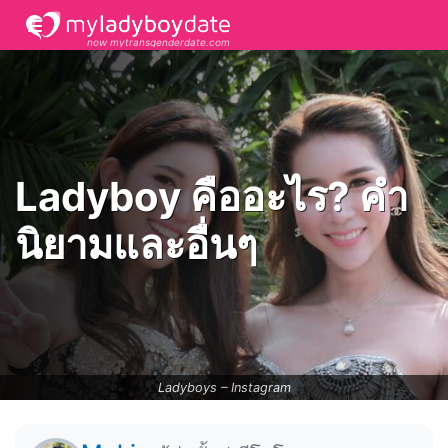
now mytransgenderdate.com
Ladyboy คืออะไร? คำ
นิยามและอื่นๆ
Ladyboys –
Instagram