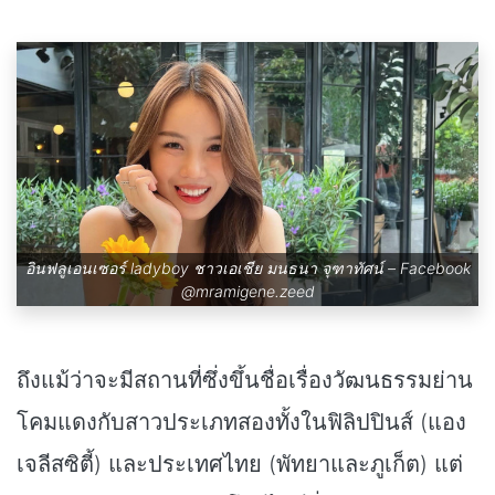
อินฟลูเอนเซอร์ ladyboy ชาวเอเชีย มนธนา จุฑาทัศน์ – Facebook
@mramigene.zeed
ถึงแม้ว่าจะมีสถานที่ซึ่งขึ้นชื่อเรื่องวัฒนธรรมย่าน
โคมแดงกับสาวประเภทสองทั้งในฟิลิปปินส์ (แอง
เจลีสซิตี้) และประเทศไทย (พัทยาและภูเก็ต) แต่