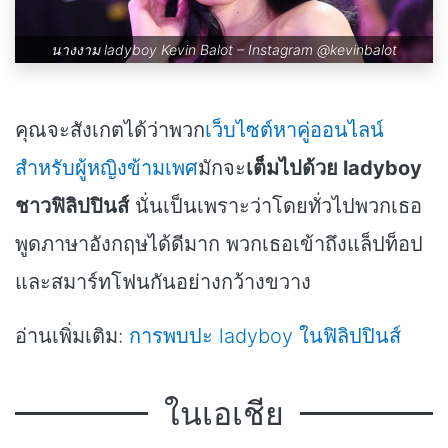
นางงาม ladyboy Kevin Balot – Instagram
@kevinbalot
คุณจะสังเกตได้ว่าพวก
เว็บไซต์หาคู่ออนไลน์
สำหรับผู้หญิงข้ามเพศ
มักจะ
เต็มไปด้วย ladyboy
ชาวฟิลิปปินส์
นั่นเป็นเพราะว่าโดยทั่วไปพวกเธอ
พูดภาษาอังกฤษได้ดีมาก พวกเธอเข้าถึงแล็ปท็อป
และสมาร์ทโฟนกันอย่างกว้างขวาง
อ่านเพิ่มเติม:
การพบปะ ladyboy ในฟิลิปปินส์
ในเอเชีย