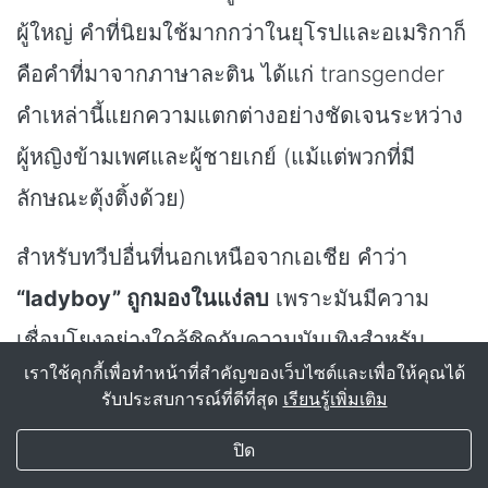
ผู้ใหญ่ คำที่นิยมใช้มากกว่าในยุโรปและอเมริกาก็
คือคำที่มาจากภาษาละติน ได้แก่ transgender
คำเหล่านี้แยกความแตกต่างอย่างชัดเจนระหว่าง
ผู้หญิงข้ามเพศและผู้ชายเกย์ (แม้แต่พวกที่มี
ลักษณะตุ้งติ้งด้วย)
สำหรับทวีปอื่นที่นอกเหนือจากเอเชีย คำว่า
“ladyboy” ถูกมองในแง่ลบ
เพราะมันมีความ
เชื่อมโยงอย่างใกล้ชิดกับความบันเทิงสำหรับ
เราใช้คุกกี้เพื่อทำหน้าที่สำคัญของเว็บไซต์และเพื่อให้คุณได้
สำหรับผู้ใหญ่ หรือ
ladyboy ที่ขายบริการบนถนน
รับประสบการณ์ที่ดีที่สุด
เรียนรู้เพิ่มเติม
ในเอเชีย ซึ่งเป็นที่รู้จักแพร่หลายจากสื่อโทรทัศน์
My Transgender Date
×
รับ
รับแอป!
ปิด
และสารคดีต่างๆ Ladyboy มักจะสามารถใช้เป็น
(588)