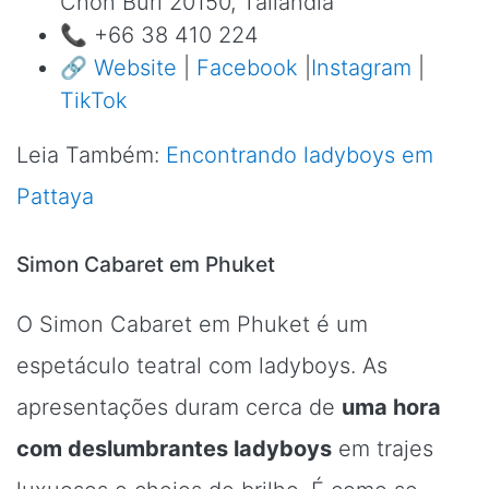
Chon Buri 20150, Tailandia
📞 +66 38 410 224
🔗
Website
|
Facebook
|
Instagram
|
TikTok
Leia Também:
Encontrando ladyboys em
Pattaya
Simon Cabaret em Phuket
O Simon Cabaret em Phuket é um
espetáculo teatral com ladyboys. As
apresentações duram cerca de
uma hora
com deslumbrantes ladyboys
em trajes