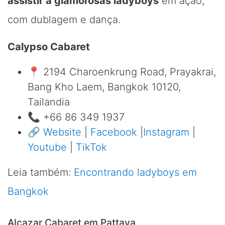
assistir a glamorosas ladyboys
em ação,
com dublagem e dança.
Calypso Cabaret
📍 2194 Charoenkrung Road, Prayakrai,
Bang Kho Laem, Bangkok 10120,
Tailandia
📞 +66 86 349 1937
🔗
Website
|
Facebook
|
Instagram
|
Youtube
|
TikTok
Leia também:
Encontrando ladyboys em
Bangkok
Alcazar Cabaret em Pattaya