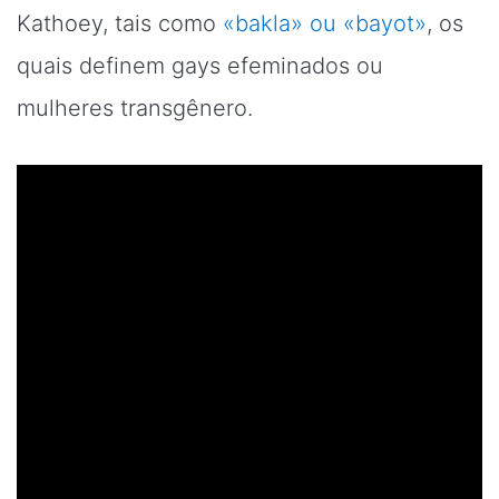
Kathoey, tais como
«bakla» ou «bayot»
, os
quais definem gays efeminados ou
mulheres transgênero.