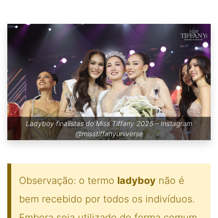
Ladyboy finalistas do Miss Tiffany 2025 – Instagram
@misstiffanyuniverse
Observação: o termo
ladyboy
não é
bem recebido por todos os indivíduos.
Embora seja utilizado de forma comum