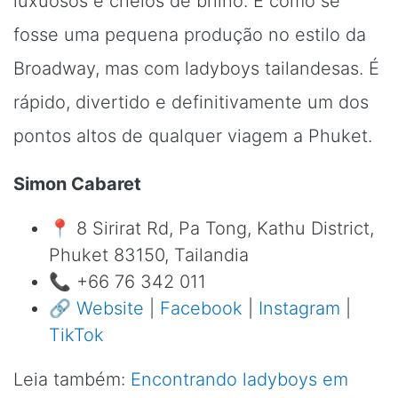
luxuosos e cheios de brilho. É como se
fosse uma pequena produção no estilo da
Broadway, mas com ladyboys tailandesas. É
rápido, divertido e definitivamente um dos
pontos altos de qualquer viagem a Phuket.
Simon Cabaret
📍 8 Sirirat Rd, Pa Tong, Kathu District,
Phuket 83150, Tailandia
📞 +66 76 342 011
🔗
Website
|
Facebook
|
Instagram
|
TikTok
Leia também:
Encontrando ladyboys em