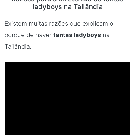
ladyboys na Tailândia
Existem muitas razões que explicam o
porquê de haver
tantas ladyboys
na
Tailândia.