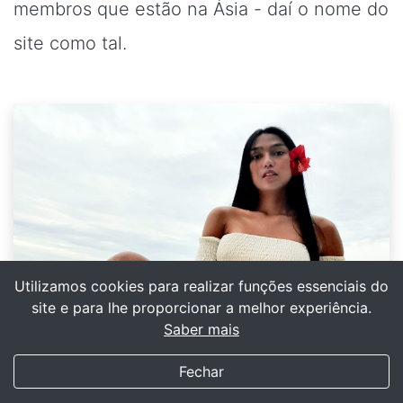
membros que estão na Ásia - daí o nome do
site como tal.
Utilizamos cookies para realizar funções essenciais do
Modelo asiática ladyboy Rojean Venus Buhian – Facebook
site e para lhe proporcionar a melhor experiência.
@rojean.buhian
Saber mais
My Transgender Date
×
Obter
Baixe o aplicativo!
Fechar
O
estereótipo acerca das ladyboys
(588)