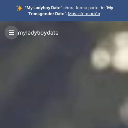
“My Ladyboy Date”
ahora forma parte de
“My
Transgender Date”.
Más información