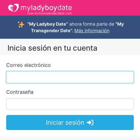
now mytransgenderdate.com
“My Ladyboy Date”
ahora forma parte de
“My
Transgender Date”.
Más información
Inicia sesión en tu cuenta
Correo electrónico
Contraseña
Iniciar sesión