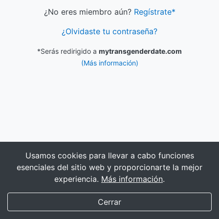
¿No eres miembro aún?
Regístrate*
¿Olvidaste tu contraseña?
*Serás redirigido a
mytransgenderdate.com
(Más información)
Usamos cookies para llevar a cabo funciones
esenciales del sitio web y proporcionarte la mejor
experiencia.
Más información
.
My Transgender Date
×
Instalar
¡Descarga la aplicación!
Cerrar
(588)