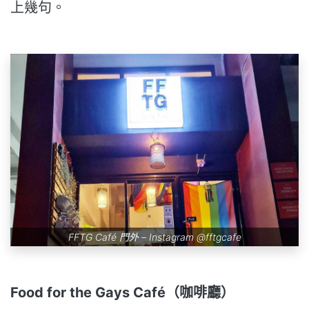
上幾句。
FFTG Café 門外 – Instagram
@fftgcafe
Food for the Gays Café（咖啡廳）