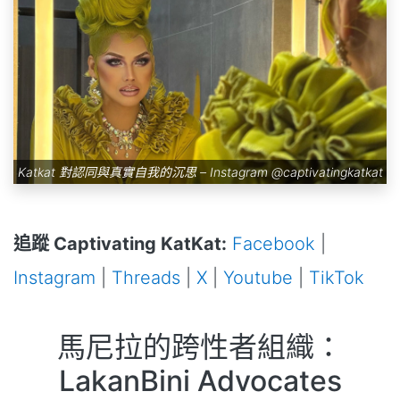
Katkat 對認同與真實自我的沉思 – Instagram
@captivatingkatkat
追蹤 Captivating KatKat:
Facebook
|
Instagram
|
Threads
|
X
|
Youtube
|
TikTok
馬尼拉的跨性者組織：
LakanBini Advocates