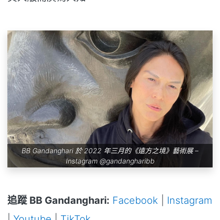
BB Gandanghari 於 2022 年三月的《遠方之境》藝術展 –
Instagram
@gandangharibb
追蹤 BB Gandanghari:
Facebook
|
Instagram
|
Youtube
|
TikTok