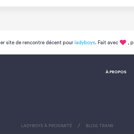
pouvez activer […]
er site de rencontre décent pour
ladyboys
. Fait avec
, p
À PROPOS
/
LADYBOYS À PROXIMITÉ
BLOG TRANS