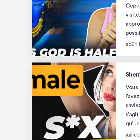
Cepen
visit
appro
possi
angla
août 
pouve
Shema
Vous 
l’ave
savie
s’agi
qu’un
prése
juille