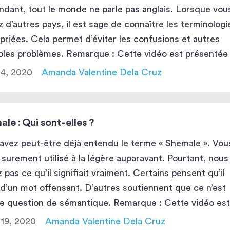
dant, tout le monde ne parle pas anglais. Lorsque vou
ez d’autres pays, il est sage de connaître les terminologi
priées. Cela permet d’éviter les confusions et autres
bles problèmes. Remarque : Cette vidéo est présentée
is. Pour aider nos lecteurs francophones, vous
14, 2020
Amanda Valentine Dela Cruz
z activer les […]
le : Qui sont-elles ?
avez peut-être déjà entendu le terme « Shemale ». Vou
z surement utilisé à la légère auparavant. Pourtant, nous
z pas ce qu’il signifiait vraiment. Certains pensent qu’il
t d’un mot offensant. D’autres soutiennent que ce n’est
e question de sémantique. Remarque : Cette vidéo es
ntée en anglais. Pour aider nos lecteurs francophones,
t 19, 2020
Amanda Valentine Dela Cruz