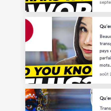
en an
septe
Qu’e
Beauc
trans
pays 
parfa
mots.
vous 
août 
: Cet
Qu’es
Trans