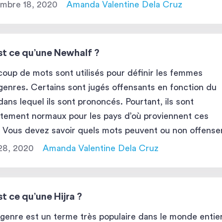
glais. […]
mbre 18, 2020
Amanda Valentine Dela Cruz
st ce qu’une Newhalf ?
oup de mots sont utilisés pour définir les femmes
genres. Certains sont jugés offensants en fonction du
dans lequel ils sont prononcés. Pourtant, ils sont
itement normaux pour les pays d’où proviennent ces
 Vous devez savoir quels mots peuvent ou non offenser
envisagez de sortir avec une femme trans. Remarque
28, 2020
Amanda Valentine Dela Cruz
te […]
t ce qu’une Hijra ?
genre est un terme très populaire dans le monde entier