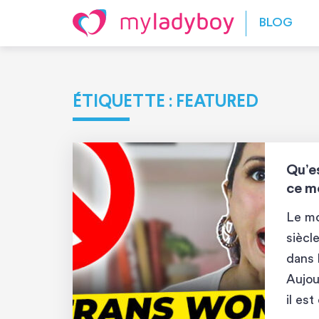
Skip to content
BLOG
ÉTIQUETTE :
FEATURED
Qu’e
ce m
Le mo
siècl
dans l
Aujou
il es