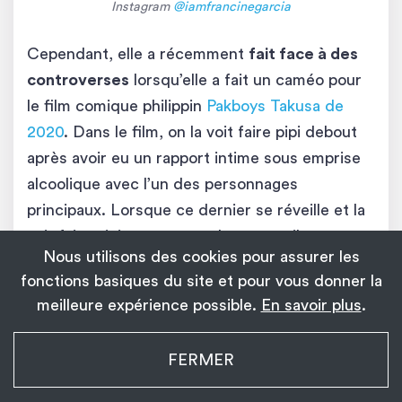
Instagram
@iamfrancinegarcia
Cependant, elle a récemment
fait face à des
controverses
lorsqu’elle a fait un caméo pour
le film comique philippin
Pakboys Takusa de
2020
. Dans le film, on la voit faire pipi debout
après avoir eu un rapport intime sous emprise
alcoolique avec l’un des personnages
principaux. Lorsque ce dernier se réveille et la
voit faire pipi comme un « homme », il se sent
Nous utilisons des cookies pour assurer les
immédiatement repoussé et dégoûté.
fonctions basiques du site et pour vous donner la
meilleure expérience possible.
En savoir plus
.
À cause de cela, elle a été très critiquée par la
communauté
LGBTQIA+
des Philippines. Elle
My Transgender Date
FERMER
estime qu’elle a volontairement contribué à
×
Installer
Installez l’application !
1 139
renforcer les stéréotypes transgenres, ce qui