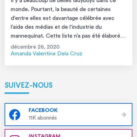
Il y a beaucoup de belles ladyboys dans ce
monde. Pourtant, la beauté de certaines
d’entre elles est davantage célébrée avec
l’aide des médias et de l’industrie du
mannequinat. Cette liste n’a pas été élaborée
pour donner l’impression que ces ladyboys
décembre 26, 2020
sont meilleures ou plus belles que celles qui
Amanda Valentine Dela Cruz
n’y figurent pas. Elle a seulement […]
SUIVEZ-NOUS
FACEBOOK
11K abonnés
INSTAGRAM