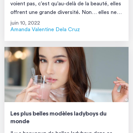
voient pas, c’est qu’au-delà de la beauté, elles
offrent une grande diversité. Non… elles ne
travaillent pas seulement dans l’industrie des
juin 10, 2022
adultes, de la beauté ou du divertissement.
Amanda Valentine Dela Cruz
Certaines, comme Nong Rose, possèdent une
grande bravoure […]
Les plus belles modèles ladyboys du
monde